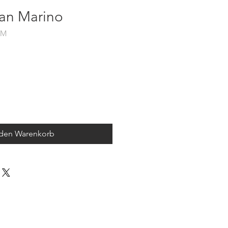
San Marino
HM
 den Warenkorb