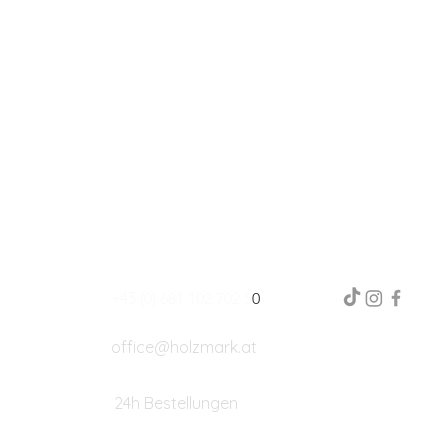
+43
(0) 681 102 702 5
0
office@holzmark.at
24h Bestellungen