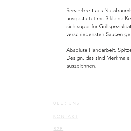
Servierbrett aus Nussbaumh
ausgestattet mit 3 kleine K
sich super für Grillspezialit
verschiedensten Saucen ge
Absolute Handarbeit, Spitz
Design, das sind Merkmale 
auszeichnen.
ÜBER UNS
KONTAKT
B2B