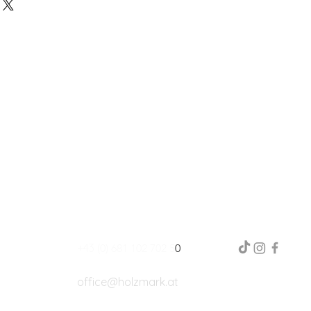
+43
(0) 681 102 702 5
0
office@holzmark.at