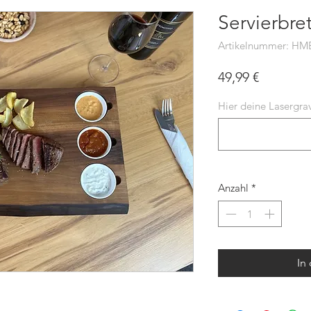
Servierbre
Artikelnummer: H
Preis
49,99 €
Hier deine Lasergrav
Anzahl
*
In