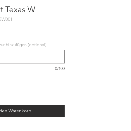
tt Texas W
MBW001
ur hinzufügen (optional)
0/100
 den Warenkorb