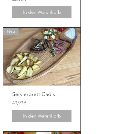
In den Warenkorb
Neu
Servierbrett Cadis
Preis
49,99 €
In den Warenkorb