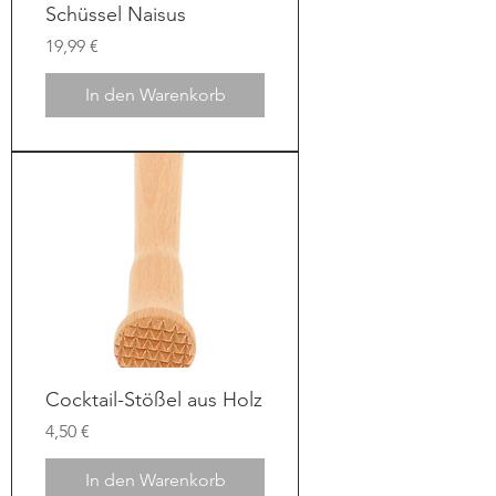
Schüssel Naisus
Preis
19,99 €
In den Warenkorb
Cocktail-Stößel aus Holz
Preis
4,50 €
In den Warenkorb