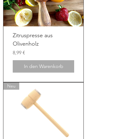
Zitruspresse aus
Olivenholz
Preis
8,99 €
In den Warenkorb
Neu