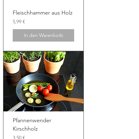
Fleischhammer aus Holz
Preis
5,99 €
In den Warenkorb
Pfannenwender
Kirschholz
Preis
3,50 €