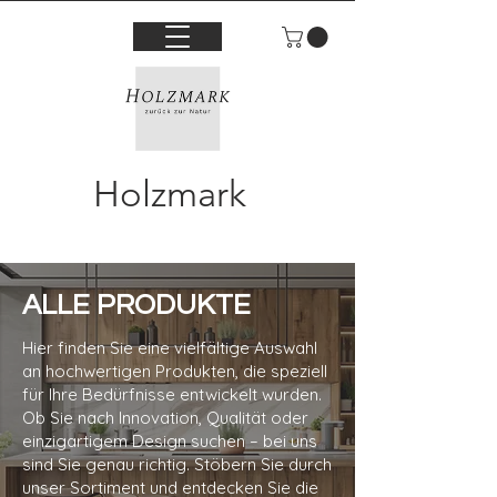
Holzmark
ALLE PRODUKTE
Hier finden Sie eine vielfältige Auswahl
an hochwertigen Produkten, die speziell
für Ihre Bedürfnisse entwickelt wurden.
Ob Sie nach Innovation, Qualität oder
einzigartigem Design suchen – bei uns
sind Sie genau richtig. Stöbern Sie durch
unser Sortiment und entdecken Sie die