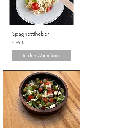
Spaghettiheber
Preis
4,99 €
In den Warenkorb