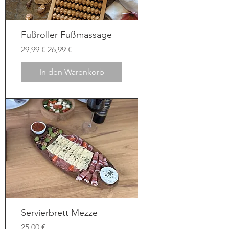
Fußroller Fußmassage
Standardpreis
Sale-Preis
29,99 €
26,99 €
In den Warenkorb
Servierbrett Mezze
Preis
25,00 €