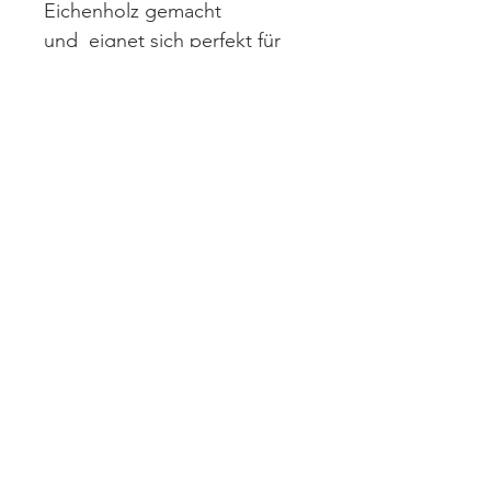
Eichenholz gemacht
und eignet sich perfekt für
das Servieren von Sushi,
Maki, Käse, Prosciutto und
vieles mehr.
HOLZPFLEGE
+43
(0) 681 102
702 5
0
KARRIERE
office@holzmark.a
t
ÜBER UNS
KONTAKT
SHOP
B2B
WIEDERRUFSFORMULAR