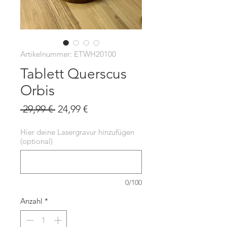
Artikelnummer: ETWH20100
Tablett Querscus
Orbis
Standardpreis
Sale-
 29,99 € 
24,99 €
Preis
Hier deine Lasergravur hinzufügen
(optional)
0/100
Anzahl
*